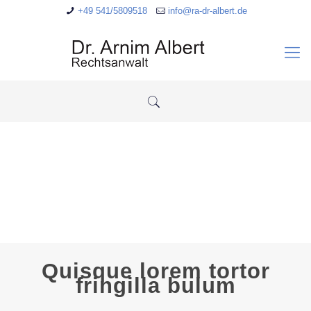
+49 541/5809518
info@ra-dr-albert.de
Quisque lorem tortor
fringilla bulum