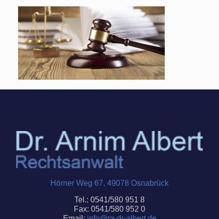
Hörner Weg 67, 49078 Osnabrück
Tel.: 0541/580 951 8
Fax: 0541/580 952 0
Email:
info@ra-dr-
albert
.de