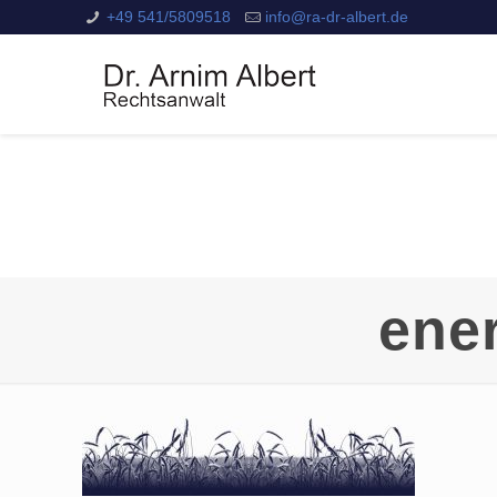
+49 541/5809518
info@ra-dr-albert.de
ene