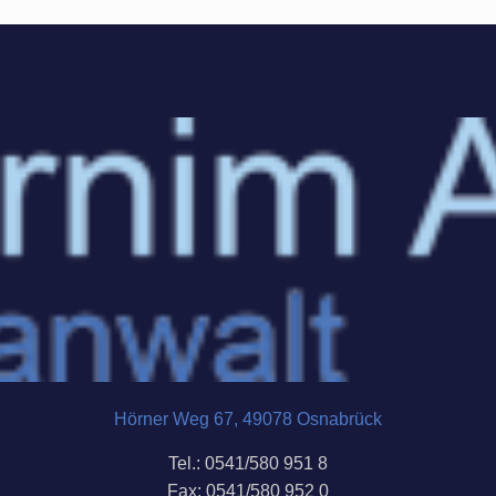
Hörner Weg 67, 49078 Osnabrück
Tel.: 0541/580 951 8
Fax: 0541/580 952 0